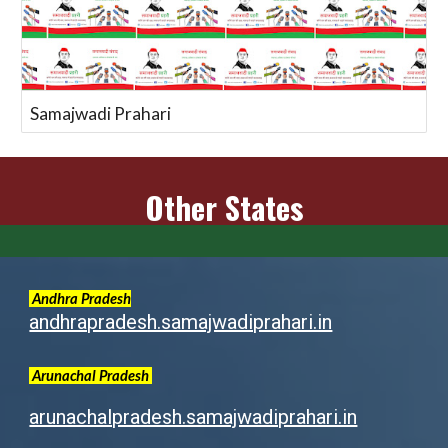
Samajwadi Prahari
Other States
Andhra Pradesh
andhrapradesh.samajwadiprahari.in
Arunachal
Pradesh
arunachalpradesh.samajwadiprahari.in