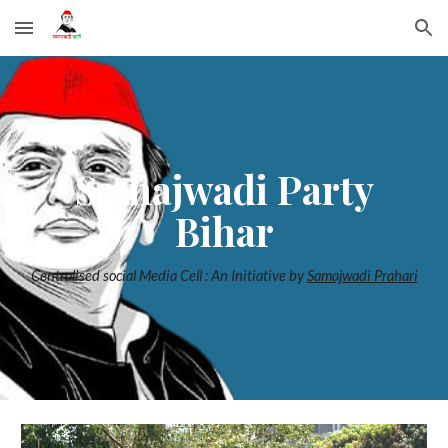
Skip to main content
Skip to navigation
Samajwadi Party
Bihar
Centralised social Media Cell : An Initiative by
Samajwadi Prahari