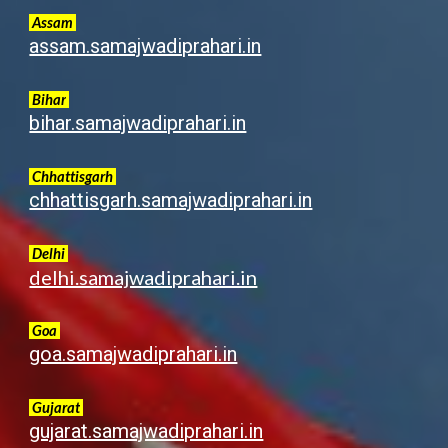
Assam
assam.samajwadiprahari.in
Bihar
bihar.samajwadiprahari.in
Chhattisgarh
chhattisgarh.samajwadiprahari.in
Delhi
delhi.samajwadiprahari.in
Goa
goa.samajwadiprahari.in
G
ujarat
gujarat.samajwadiprahari.in