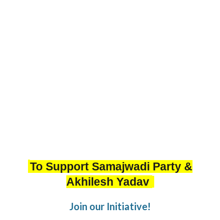
To Support Samajwadi Party &
Akhilesh Yadav
Join our Initiative!