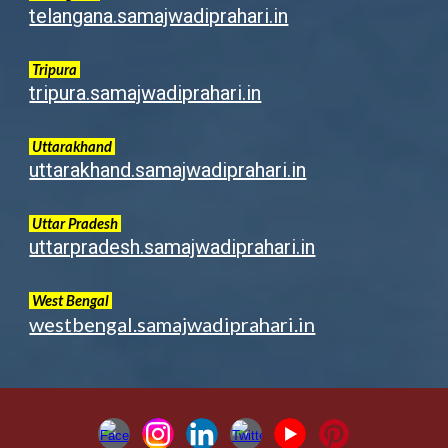
telangana.samajwadiprahari.in
Tripura
tripura.samajwadiprahari.in
Uttarakhand
uttarakhand.samajwadiprahari.in
Uttar Pradesh
uttarpradesh.samajwadiprahari.in
West Bengal
westbengal.samajwadiprahari.in