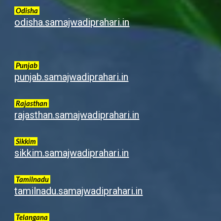
Odisha
odisha.samajwadiprahari.in
Punjab
punjab.samajwadiprahari.in
Rajasthan
rajasthan.samajwadiprahari.in
Sikkim
sikkim.samajwadiprahari.in
Tamilnadu
tamilnadu.samajwadiprahari.in
Telangana