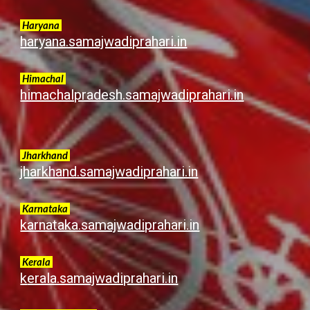
Haryana
haryana.samajwadiprahari.in
Himachal
himachalpradesh.samajwadiprahari.in
Jharkhand
jharkhand.samajwadiprahari.in
Karnataka
karnataka.samajwadiprahari.in
Kerala
k
erala.samajwadiprahari.in