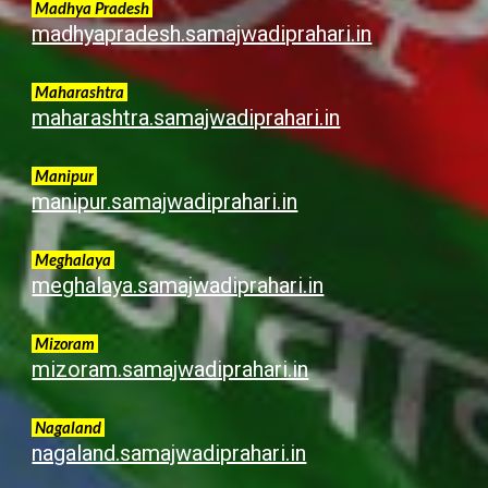
Madhya Pradesh
madhyapradesh.samajwadiprahari.in
Maharashtra
maharashtra.samajwadiprahari.in
Manipur
manipur.samajwadiprahari.in
Meghalaya
meghalaya.samajwadiprahari.in
Mizoram
mizoram.samajwadiprahari.in
Nagaland
nagaland.samajwadiprahari.in